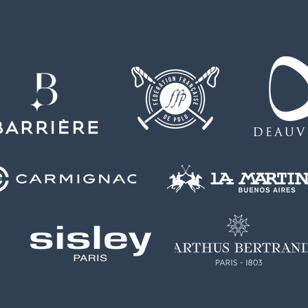
Deauville International
l’ex
Polo Club !
Deau