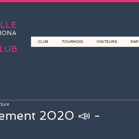
LLE
IONA
CLUB
TOURNOIS
VISITEURS
PAR
LUB
cture
tement 2020 📣 -