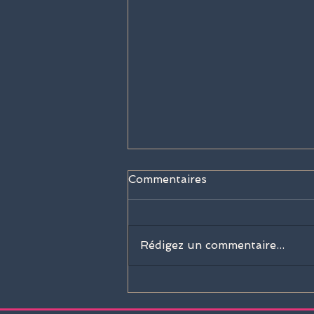
Commentaires
Rédigez un commentaire...
Sisley Paris rejoint la
Barrière Deauville Polo