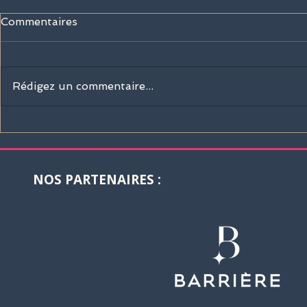
Commentaires
Rédigez un commentaire...
Sisley Paris rejoint la
La Martina 
Barrière Deauville Polo
boutique of
Cup 2026 !
Deauville I
Polo Club 
NOS PARTENAIRES :