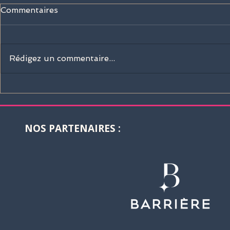
Commentaires
Rédigez un commentaire...
Sisley Paris rejoint la
La Martina 
Barrière Deauville Polo
boutique of
Cup 2026 !
Deauville I
Polo Club 
NOS PARTENAIRES :