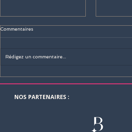
Commentaires
Rédigez un commentaire...
Sisley Paris rejoint la
La Martina 
Barrière Deauville Polo
boutique of
Cup 2026 !
Deauville I
Polo Club 
NOS PARTENAIRES :