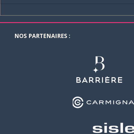
Sisley Paris rejoint la
La Martina 
Barrière Deauville Polo
boutique of
Cup 2026 !
Deauville I
Polo Club 
NOS PARTENAIRES :