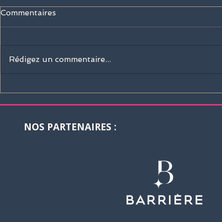
Commentaires
Rédigez un commentaire...
Sisley Paris rejoint la
La Martina 
Barrière Deauville Polo
boutique of
Cup 2026 !
Deauville I
Polo Club 
NOS PARTENAIRES :