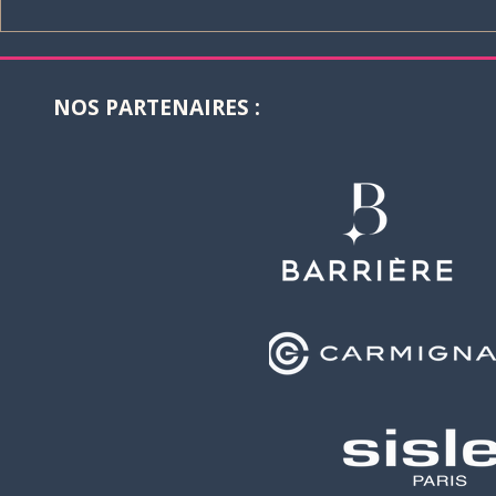
Sisley Paris rejoint la
La Martina 
Barrière Deauville Polo
boutique of
Cup 2026 !
Deauville I
Polo Club 
NOS PARTENAIRES :