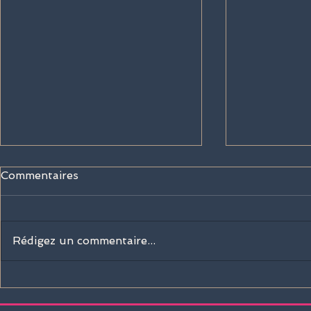
Commentaires
Rédigez un commentaire...
Sisley Paris rejoint la
La Martina 
Barrière Deauville Polo
boutique of
Cup 2026 !
Deauville I