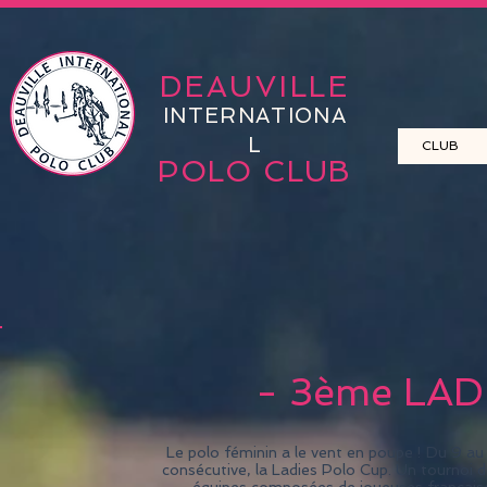
DEAUVILLE
INTERNATIONA
L
CLUB
POLO CLUB
- 3ème LAD
Le polo féminin a le vent en poupe ! Du 9 au 
consécutive, la Ladies Polo Cup. Un tournoi d