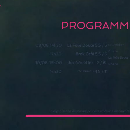
PROGRAMME
09/08
14h30
La Folie Douce
5,5
/ 5
Le Drakkar
Charlo
17h30
Brok Café
5,5
/ 5
La Folie Douce
10/08
16
h0
0
JustWorld Int.
2 /
6
Charlo
17h30
McDonald's
4.5 /
11
L'organisation du tournoi peut être aménée à modifier le