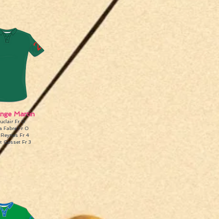
nge Martin
uclair Fr 0
a Fabre Fr 0
 Reynes Fr 4
t Gosset Fr 3