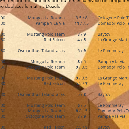
En fonction de l'amélioration du terrain au niveau de l'irrigatio
re déplacés le matin à Dozulé.
h00
Mungo - La Roxana
3.5 /
8
Octogone Polo 
h30
Pampa Y La Via
11
/ 7.5
Domador Polo 
h00
Mustang Polo Team
8 /
9
Baytov
h30
Red Falcon
4 /
5
La Grange Mart
h30
Osmanthus Talandracas
6 /
9
Le Pommeray
h00
Mungo La Roxana
8
/ 5
Pampa y la Via
h30
Octogone Polo Team
9
/ 3.5
Domador Polo 
h00
Mustang Polo Team
9
/ 3.5
La Grange Mart
h30
Red Falcon
5.5 /
7
Le Pommeray
h30
Osmanthus Talandracas
5 /
8
Baytov
h00
Mustang Polo Team
6
/ 5
Le Pommeray
h30
Mungo - La Roxana
8
/ 1.5
Domador Polo 
h30
Octogone Polo Team
8 /
9
Pampa y la Via
h00
Red Falcon
7.5 /
9
Baytov