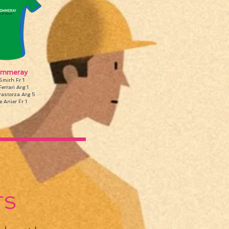
ommeray
Smith Fr 1
errari Arg 1
rastorza Arg 5
e Anier Fr 1
TS