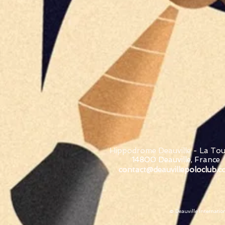
Hippodrome Deauville - La To
14800 Deauville, France
contact@deauvillepoloclub.
© Deauville Internatio