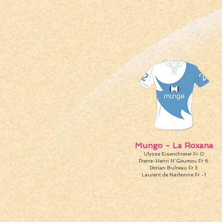
Mungo - La Roxana
Ulysse Eisenchteter Fr 0
Pierre-Henri N‘Goumou Fr 6
Dorian Bulteau Fr 3
Laurent de Narbonne Fr -1