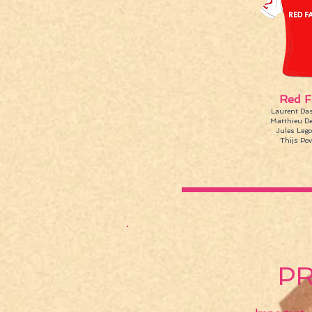
Red F
Laurent Das
Matthieu De
Jules Lego
Thijs Pov
P