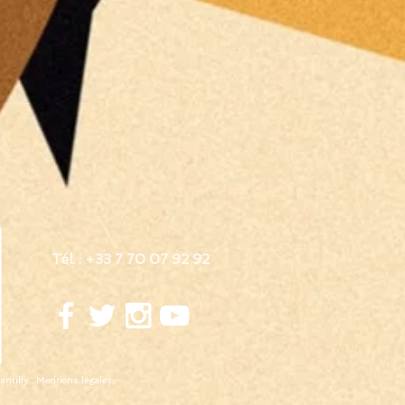
Tél. : +33 7 70 07 92 92​
antilly
.
Mentions légales
.