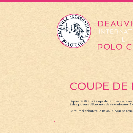
DEAUVI
INTERNAT
L
POLO C
COUPE DE
Depuis 2010, la Coupe de Bronze, de niveau
à des joueurs débutants de se confronter à 
Le tournoi débutera le 16 août, pour se termi