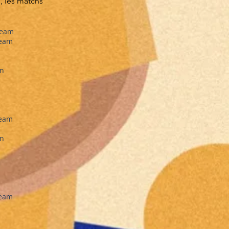
n, les matchs
Team
Team
in
Team
in
Team