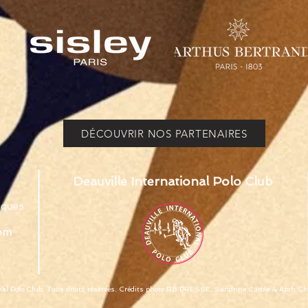
DÉCOUVRIR NOS PARTENAIRES
Deauville International Polo Club
uques
com
nal Polo Club. Tous droits réservés. Crédits photo
RB PRESSE, Sandrine Carole & Aprh Ch