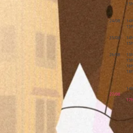
15
24/08
14
15
25/08
14
15
26/08
13
15
16
18
14
27/08
17