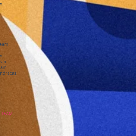
in
Team
in
Team
eam
ndracas
E
 TEAM