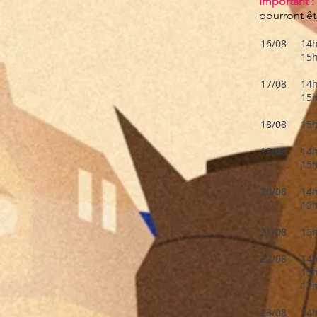
Important :
pourront êt
16/08
14
15
17/08
14
15
18/08
15
19/08
14
15
20/08
14
15
21/08
15
22/08
14
15
17
23/08
14