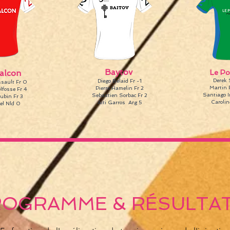
Baytov
alcon
Le P
Derek 
Diego Belaid Fr -1
sault Fr 0
Martin F
Pierre Hamelin Fr 2
lfosse Fr 4
Santiago I
Sebastien Sorbac Fr 2
ubin Fr 3
Carolin
Aiti Garros Arg 5
el Nld 0
ROGRAMME & RÉSULTA