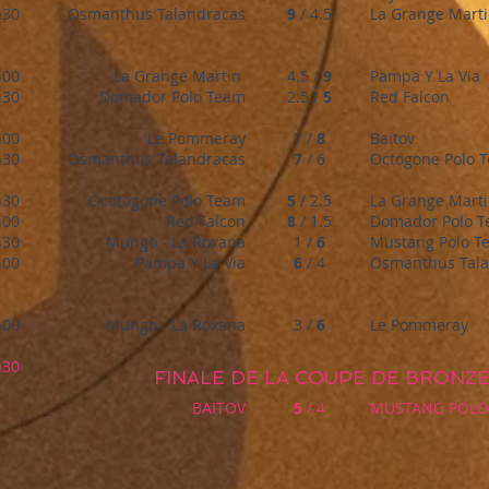
h30
Osmanthus Talandracas
9
/ 4.5
La Grange Mart
h00
La Grange Martin
4.5 /
9
Pampa Y La Via
h30
Domador Polo Team
2.5 /
5
Red Falcon
h00
Le Pommeray
7 /
8
Baitov
h30
Osmanthus Talandracas
7
/ 6
Octogone Polo 
h30
Ocotogone Polo Team
5
/ 2.5
La Grange Mart
h00
Red Falcon
8
/ 1.5
Domador Polo 
h30
Mungo - La Roxana
1 /
6
Mustang Polo T
h00
Pampa Y La Via
6
/ 4
Osmanthus Tala
h00
Mungo - La Roxana
3 /
6
Le Pommeray
h30
FINALE DE LA COUPE DE BRONZ
BAITOV
5
/ 4
MUSTANG POLO