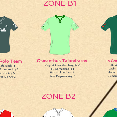
ZONE B1
Osmanthus Talandracas
Polo Team
La Gra
JL. A
Virgil & Marc Goldberg Fr -1
ala Spek Fr -1
Lavini
H. Carmignac Fr 1
 Guinazu Arg 2
Julien
Edgar Llambi Arg 3
Fanelli Arg 5
Clémen
Felix Beguerie Arg 5
rastua Arg 2
ZONE B2