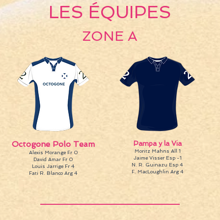
LES ÉQUIPES
ZONE A
Octogone Polo Team
Pampa y la Via
Moritz Mahns All 1
Alexis Morange Fr 0
Jaime Visser Esp -1
David Amar Fr 0
N. R. Guinazu Esp 4
Louis Jarrige Fr 4
F. MacLoughlin Arg 4
Fati R. Blanco Arg 4