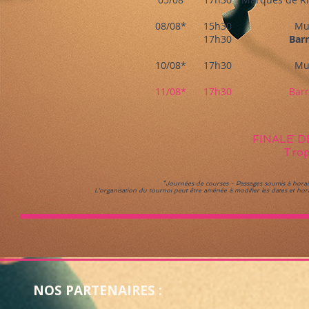
08/08*
15
h30
Mu
17h30
Barr
10/08*
17h30
Mu
11/08​*
17h30​
Barr
FINALE D
Trop
*Journées de courses - Passages soumis à horaire
L'organisation du tournoi peut être aménée à modifier les dates et hor
NOS PARTENAIRES :