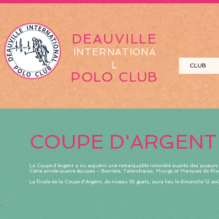
DEAUVILLE
INTERNATIONA
L
CLUB
POLO CLUB
COUPE D'ARGENT
La Coupe d'Argent a su acquérir une remarquable notoriété auprès des joueurs
Cette année quatre équipes - Barrière, Talandracas, Mungo et Marques de Risca
La finale de la Coupe d'Argent, de niveau 16 goals, aura lieu le dimanche 12 aoû