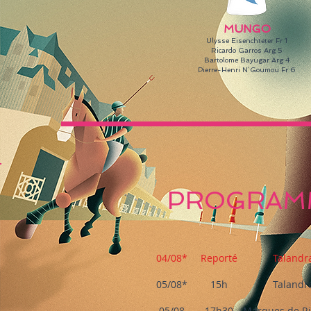
MUNGO
Ulysse Eisenchteter Fr 1
Ricardo Garros Arg 5
Bartolome Bayugar Arg 4
Pierre-Henri N’Goumou Fr 6
PROGRAMM
04/08*
Reporté​
Talandr
05/08*
15h
Talandr
05/08
17h30
Marques de Ri