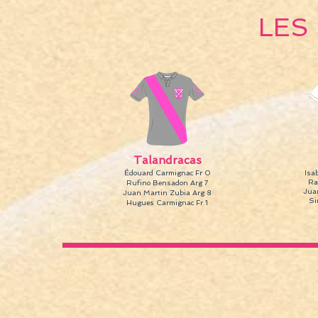
LES
Talandracas
Édouard Carmignac Fr 0
Isa
Ra
Rufino Bensadon Arg 7
Juan
Juan Martin Zubia Arg 8
Si
Hugues Carmignac Fr 1