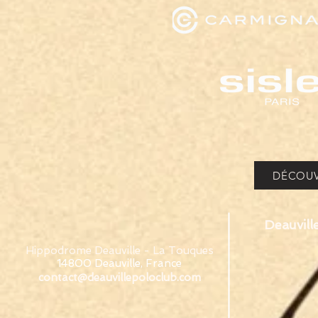
DÉCOUV
Deauvill
Hippodrome Deauville - La Touques
14800 Deauville, France
contact@deauvillepoloclub.com