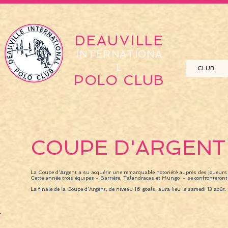
DEAUVILLE
INTERNATIONA
L
CLUB
POLO CLUB
COUPE D'ARGENT
La Coupe d'Argent a su acquérir une remarquable notoriété auprès des joueurs
Cette année trois équipes - Barrière, Talandracas et Mungo - se confronteront
La finale de la Coupe d'Argent, de niveau 16 goals, aura lieu le samedi 13 août.