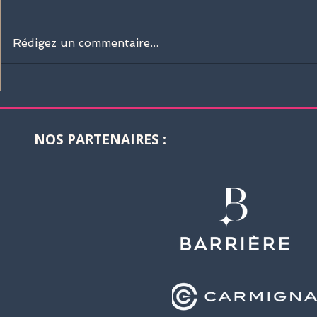
Rédigez un commentaire...
Sisley Paris rejoint la
La Martina 
Barrière Deauville Polo
boutique of
Cup 2026 !
Deauville I
Polo Club 
NOS PARTENAIRES :